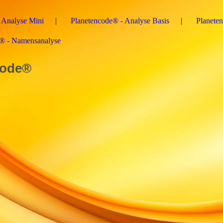
 Analyse Mini
Planetencode® - Analyse Basis
Planete
e® - Namensanalyse
de®