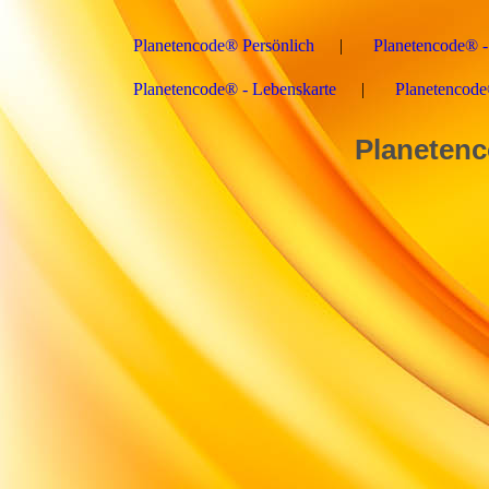
Planetencode® Persönlich
Planetencode® -
Planetencode® - Lebenskarte
Planetencod
Planetenco