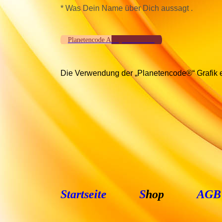
* Was Dein Name über Dich aussagt .
Planetencode Analyse bestellen
Die Verwendung der „Planetencode®“ Grafik e
Startseite
S
hop
AGB