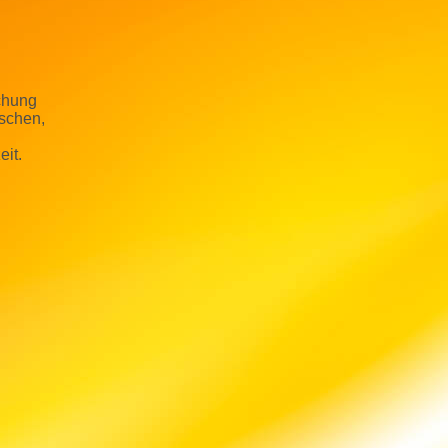
schung
nschen,
eit.