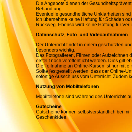
Die Angebote dienen der Gesundheitspräventi
Behandlung.
Eventuelle gesundheitliche Unklarheiten sind
Ich übernehme keine Haftung für Schäden ode
Rückweg. Ebenso wird keine Haftung für Ve
Datenschutz, Foto- und Videoaufnahmen
Der Unterricht findet in einem geschützten un
besonders wichtig.
Das Fotografieren, Filmen oder Aufzeichnen d
erstellt noch veröffentlicht werden. Dies gilt 
Die Teilnahme an Online-Kursen ist nur mit e
Sollte festgestellt werden, dass der Online-Unt
sofortige Ausschluss vom Unterricht. Zudem k
Nutzung von Mobiltelefonen
Mobiltelefone sind während des Unterrichts au
Gutscheine
Gutscheine können selbstverständlich bei mi
Geschenkidee.