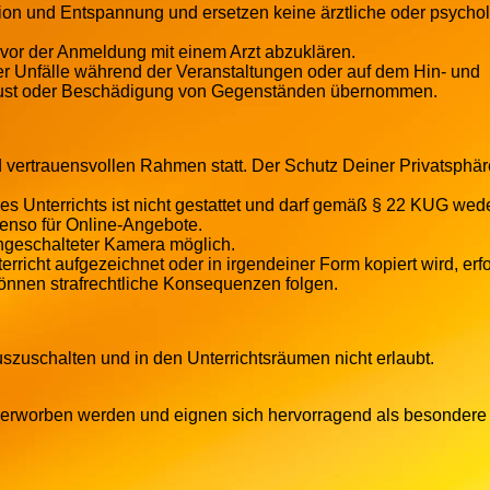
on und Entspannung und ersetzen keine ärztliche oder psycho
 vor der Anmeldung mit einem Arzt abzuklären.
r Unfälle während der Veranstaltungen oder auf dem Hin- und
rlust oder Beschädigung von Gegenständen übernommen.
d vertrauensvollen Rahmen statt. Der Schutz Deiner Privatsphäre
es Unterrichts ist nicht gestattet und darf gemäß § 22 KUG wed
ebenso für Online-Angebote.
ingeschalteter Kamera möglich.
erricht aufgezeichnet oder in irgendeiner Form kopiert wird, erfo
önnen strafrechtliche Konsequenzen folgen.
szuschalten und in den Unterrichtsräumen nicht erlaubt.
r erworben werden und eignen sich hervorragend als besondere