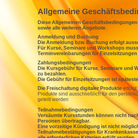
Allgemeine Geschäftsbed
Diese Allgemeinen Geschäftsbedingungen g
sowie alle weiteren Angebote.
Anmeldung und Buchung
Die Anmeldung bzw. Buchung erfolgt aussch
Für Kurse, Seminare und Workshops muss 
Terminvereinbarungen für Einzelsitzungen
Zahlungsbedingungen
Die Kursgebühr für Kurse, Seminare und W
zu bezahlen.
Die Gebühr für Einzelsitzungen ist spätes
Die Freischaltung digitaler Produkte
erfolg
Produkte sind ausschließlich für den persönl
geteilt werden
Teilnahmebedingungen
Versäumte Kursstunden können nicht nach
Personen übertragbar.
Eine vorzeitige Kündigung ist nicht möglic
Teilnahmebestätigungen für Krankenkassen b
alle erforderlichen Kriterien erfüllt wurden.