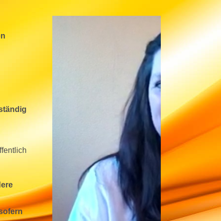
en
ständig
fentlich
dere
 sofern