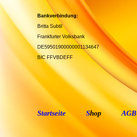
Bankverbindung:
Britta Subtil
Frankfurter Volksbank
DE59501900000001134647
BIC FFVBDEFF
Startseite
S
hop
AGB