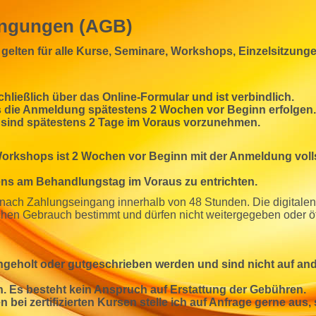
ingungen (AGB)
elten für alle Kurse, Seminare, Workshops, Einzelsitzung
ließlich über das Online-Formular und ist verbindlich.
die Anmeldung spätestens 2 Wochen vor Beginn erfolgen.
 sind spätestens 2 Tage im Voraus vorzunehmen.
orkshops ist 2 Wochen vor Beginn mit der Anmeldung voll
tens am Behandlungstag im Voraus zu entrichten.
t nach Zahlungseingang innerhalb von 48 Stunden. Die digitalen
ichen Gebrauch bestimmt und dürfen nicht weitergegeben oder öf
geholt oder gutgeschrieben werden und sind nicht auf an
h. Es besteht kein Anspruch auf Erstattung der Gebühren.
ei zertifizierten Kursen stelle ich auf Anfrage gerne aus,