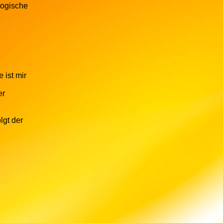
logische
 ist mir
er
lgt der