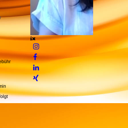
r
ebühr
min
olgt