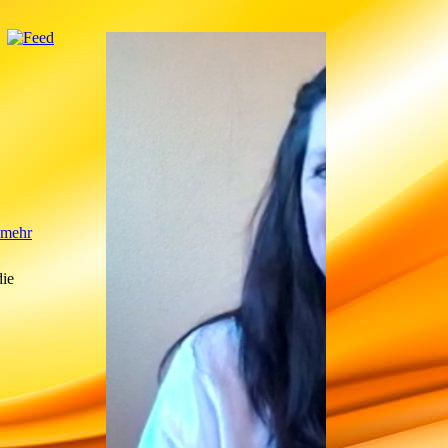
mehr
die