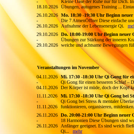
-
Kleine Oase der Ruhe nur für Dich. In
18.10.2026
Übungen, autogenes Training ... Eint
26.10.2026
Mo. 18:30 -19:30 Uhr Beginn neuer
-
Die 7 AtmenÖffner Diese einfache un
26.10.2026
Aufnahme der Lebensenergie Qi.
me
29.10.2026
Do. 18:00-19:00 Uhr Beginn neuer 
-
Übungen zur Stärkung der inneren Kra
29.10.2026
weiche und achtsame Bewegungen fülle
Veranstaltungen im November
04.11.2026
Mi. 17:30 -18:30 Uhr Qi Gong für ei
-
Qi Gong für einen besseren Schlaf – 
04.11.2026
Der Körper ist müde, doch der Kopf k
11.11.2026
Mi. 17:30 -18:30 Uhr Qi Gong bei S
-
Qi Gong bei Stress & mentaler Überlas
11.11.2026
funktionieren, organisieren, mitdenke
26.11.2026
Do. 20:00-21:00 Uhr Beginn neuer 
-
18 Harmonien Diese Übungen sind wun
26.11.2026
Anfänger geeignet. Es sind weich fli
Qi...
mehr