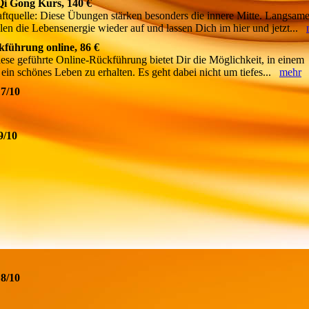
Qi Gong Kurs, 140 €
ftquelle: Diese Übungen stärken besonders die innere Mitte. Langsame
n die Lebensenergie wieder auf und lassen Dich im hier und jetzt...
kführung online, 86 €
se geführte Online-Rückführung bietet Dir die Möglichkeit, in einem
ein schönes Leben zu erhalten. Es geht dabei nicht um tiefes...
mehr
 7/10
9/10
 8/10