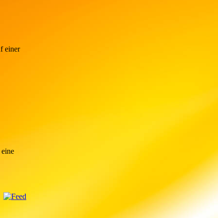
f einer
 eine