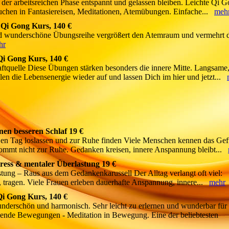
 der arbeitsreichen Phase entspannt und gelassen bleiben. Leichte Qi 
auchen in Fantasiereisen, Meditationen, Atemübungen. Einfache...
meh
 Qi Gong Kurs, 140 €
d wunderschöne Übungsreihe vergrößert den Atemraum und vermehrt 
hr
Qi Gong Kurs, 140 €
ftquelle Diese Übungen stärken besonders die innere Mitte. Langsame
n die Lebensenergie wieder auf und lassen Dich im hier und jetzt...
nen besseren Schlaf 19 €
Den Tag loslassen und zur Ruhe finden Viele Menschen kennen das Gef
ommt nicht zur Ruhe. Gedanken kreisen, innere Anspannung bleibt...
tress & mentaler Überlastung 19 €
tung – Raus aus dem Gedankenkarussell Der Alltag verlangt oft viel:
n, tragen. Viele Frauen erleben dauerhafte Anspannung, innere...
mehr
Qi Gong Kurs, 140 €
derschön und harmonisch. Sehr leicht zu erlernen und wunderbar für
eßende Bewegungen - Meditation in Bewegung. Eine der beliebtesten