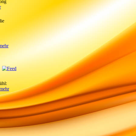
Gong
r
die
,
mehr
ühl:
mehr