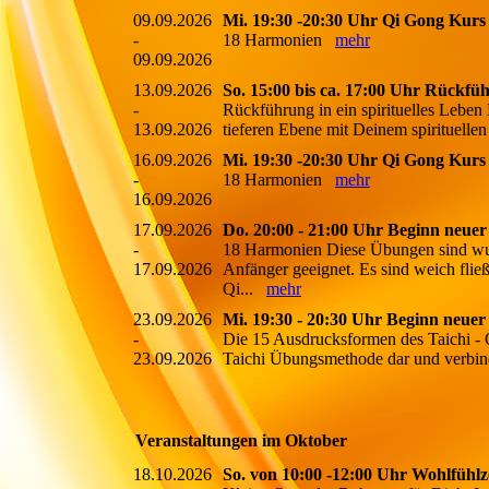
09.09.2026
Mi. 19:30 -20:30 Uhr Qi Gong Kurs
-
18 Harmonien
mehr
09.09.2026
13.09.2026
So. 15:00 bis ca. 17:00 Uhr Rückfüh
-
Rückführung in ein spirituelles Leben
13.09.2026
tieferen Ebene mit Deinem spirituell
16.09.2026
Mi. 19:30 -20:30 Uhr Qi Gong Kurs
-
18 Harmonien
mehr
16.09.2026
17.09.2026
Do. 20:00 - 21:00 Uhr Beginn neuer
-
18 Harmonien Diese Übungen sind wun
17.09.2026
Anfänger geeignet. Es sind weich fli
Qi...
mehr
23.09.2026
Mi. 19:30 - 20:30 Uhr Beginn neuer
-
Die 15 Ausdrucksformen des Taichi - 
23.09.2026
Taichi Übungsmethode dar und verb
Veranstaltungen im Oktober
18.10.2026
So. von 10:00 -12:00 Uhr Wohlfühlze