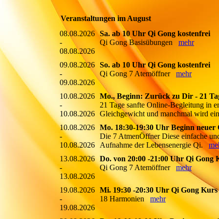
Veranstaltungen im August
08.08.2026
Sa. ab 10 Uhr Qi Gong kostenfrei
-
Qi Gong Basisübungen
mehr
08.08.2026
09.08.2026
So. ab 10 Uhr Qi Gong kostenfrei
-
Qi Gong 7 Atemöffner
mehr
09.08.2026
10.08.2026
Mo., Beginn: Zurück zu Dir - 21 Tag
-
21 Tage sanfte Online-Begleitung in 
10.08.2026
Gleichgewicht und manchmal wird einfac
10.08.2026
Mo. 18:30-19:30 Uhr Beginn neuer 
-
Die 7 AtmenÖffner Diese einfache un
10.08.2026
Aufnahme der Lebensenergie Qi.
me
13.08.2026
Do. von 20:00 -21:00 Uhr Qi Gong 
-
Qi Gong 7 Atemöffner
mehr
13.08.2026
19.08.2026
Mi. 19:30 -20:30 Uhr Qi Gong Kurs
-
18 Harmonien
mehr
19.08.2026