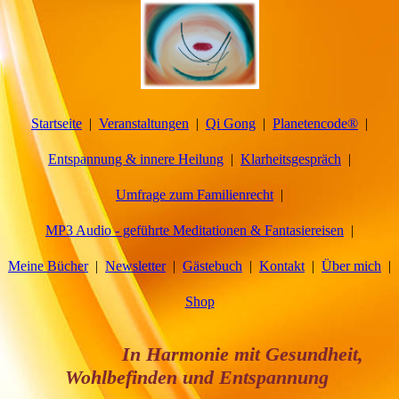
Startseite
Veranstaltungen
Qi Gong
Planetencode®
Entspannung & innere Heilung
Klarheitsgespräch
Umfrage zum Familienrecht
MP3 Audio - geführte Meditationen & Fantasiereisen
Meine Bücher
Newsletter
Gästebuch
Kontakt
Über mich
Shop
In Harmonie mit Gesundheit,
Wohlbefinden und Entspannung