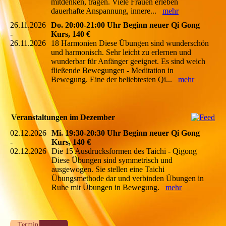
mitdenken, tragen. Viele Frauen erleben
dauerhafte Anspannung, innere...
mehr
26.11.2026
Do. 20:00-21:00 Uhr Beginn neuer Qi Gong
-
Kurs, 140 €
26.11.2026
18 Harmonien Diese Übungen sind wunderschön
und harmonisch. Sehr leicht zu erlernen und
wunderbar für Anfänger geeignet. Es sind weich
fließende Bewegungen - Meditation in
Bewegung. Eine der beliebtesten Qi...
mehr
Veranstaltungen im Dezember
02.12.2026
Mi. 19:30-20:30 Uhr Beginn neuer Qi Gong
-
Kurs, 140 €
02.12.2026
Die 15 Ausdrucksformen des Taichi - Qigong
Diese Übungen sind symmetrisch und
ausgewogen. Sie stellen eine Taichi
Übungsmethode dar und verbinden Übungen in
Ruhe mit Übungen in Bewegung.
mehr
Termin buchen