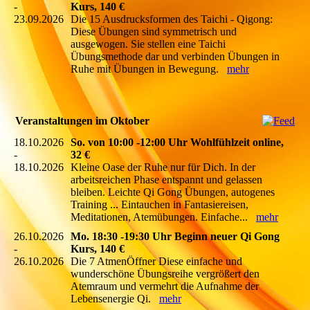
-
Kurs, 140 €
23.09.2026
Die 15 Ausdrucksformen des Taichi - Qigong:
Diese Übungen sind symmetrisch und
ausgewogen. Sie stellen eine Taichi
Übungsmethode dar und verbinden Übungen in
Ruhe mit Übungen in Bewegung.
mehr
Veranstaltungen im Oktober
18.10.2026
So. von 10:00 -12:00 Uhr Wohlfühlzeit online,
-
32 €
18.10.2026
Kleine Oase der Ruhe nur für Dich. In der
arbeitsreichen Phase entspannt und gelassen
bleiben. Leichte Qi Gong Übungen, autogenes
Training ... Eintauchen in Fantasiereisen,
Meditationen, Atemübungen. Einfache...
mehr
26.10.2026
Mo. 18:30 -19:30 Uhr Beginn neuer Qi Gong
-
Kurs, 140 €
26.10.2026
Die 7 AtmenÖffner Diese einfache und
wunderschöne Übungsreihe vergrößert den
Atemraum und vermehrt die Aufnahme der
Lebensenergie Qi.
mehr