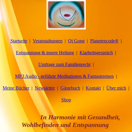
Startseite
Veranstaltungen
Qi Gong
Planetencode®
Entspannung & innere Heilung
Klarheitsgespräch
Umfrage zum Familienrecht
MP3 Audio - geführte Meditationen & Fantasiereisen
Meine Bücher
Newsletter
Gästebuch
Kontakt
Über mich
Shop
In Harmonie mit Gesundheit,
Wohlbefinden und Entspannung