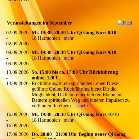
Veranstaltungen im September
02.09.2026
Mi. 19:30 -20:30 Uhr Qi Gong Kurs 8/10
-
18 Harmonien
mehr
02.09.2026
09.09.2026
Mi. 19:30 -20:30 Uhr Qi Gong Kurs 9/10
-
18 Harmonien
mehr
09.09.2026
13.09.2026
So. 15:00 bis ca. 17:00 Uhr Rückführung
-
online, 120 €
13.09.2026
Rückführung in ein spirituelles Leben Diese
geführte Online Rückführung bietet Dir die
Möglichkeit, Dich auf einer tieferen Ebene mit
Deinem spirituellen Weg und inneren Impulsen zu
verbinden. In einem...
mehr
16.09.2026
Mi. 19:30 -20:30 Uhr Qi Gong Kurs 10/10
-
18 Harmonien
mehr
16.09.2026
17.09.2026
Do. 20:00 - 21:00 Uhr Beginn neuer Qi Gong