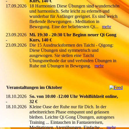
-
Kurs, 140 €
17.09.2026
18 Harmonien Diese Übungen sind wunderschön
und harmonisch. Sehr leicht zu erlernen und
wunderbar für Anfänger geeignet. Es sind weich
fließende Bewegungen - Meditation in
Bewegung. Eine der beliebtesten Qi...
mehr
23.09.2026
Mi. 19:30 - 20:30 Uhr Beginn neuer Qi Gong
-
Kurs, 140 €
23.09.2026
Die 15 Ausdrucksformen des Taichi - Qigong:
Diese Übungen sind symmetrisch und
ausgewogen. Sie stellen eine Taichi
Übungsmethode dar und verbinden Übungen in
Ruhe mit Übungen in Bewegung.
mehr
Veranstaltungen im Oktober
18.10.2026
So. von 10:00 -12:00 Uhr Wohlfühlzeit online,
-
32 €
18.10.2026
Kleine Oase der Ruhe nur für Dich. In der
arbeitsreichen Phase entspannt und gelassen
bleiben. Leichte Qi Gong Übungen, autogenes
Training ... Eintauchen in Fantasiereisen,
Meditationen, Atemübungen. Einfache...
mehr