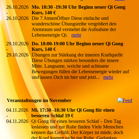
26.10.2026
Mo. 18:30 -19:30 Uhr Beginn neuer Qi Gong
-
Kurs, 140 €
26.10.2026
Die 7 AtmenÖffner Diese einfache und
wunderschöne Übungsreihe vergrößert den
Atemraum und vermehrt die Aufnahme der
Lebensenergie Qi.
mehr
29.10.2026
Do. 18:00-19:00 Uhr Beginn neuer Qi Gong
-
Kurs, 140 €
29.10.2026
Übungen zur Stärkung der inneren Kraftquelle
Diese Übungen stärken besonders die innere
Mitte. Langsame, weiche und achtsame
Bewegungen füllen die Lebensenergie wieder auf
und lassen Dich im hier und jetzt...
mehr
Veranstaltungen im November
04.11.2026
Mi. 17:30 -18:30 Uhr Qi Gong für einen
-
besseren Schlaf 19 €
04.11.2026
Qi Gong für einen besseren Schlaf – Den Tag
loslassen und zur Ruhe finden Viele Menschen
kennen das Gefühl: Der Körper ist müde, doch
der Kopf kommt nicht zur Ruhe. Gedanken