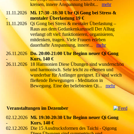
kreisen, innere Anspannung bleibt...
mehr
11.11.2026
Mi. 17:30 -18:30 Uhr Qi Gong bei Stress &
-
mentaler Überlastung 19 €
11.11.2026
Qi Gong bei Stress & mentaler Überlastung –
Raus aus dem Gedankenkarussell Der Alltag
verlangt oft viel: funktionieren, organisieren,
mitdenken, tragen. Viele Frauen erleben
dauerhafte Anspannung, innere...
mehr
26.11.2026
Do. 20:00-21:00 Uhr Beginn neuer Qi Gong
-
Kurs, 140 €
26.11.2026
18 Harmonien Diese Übungen sind wunderschön
und harmonisch. Sehr leicht zu erlernen und
wunderbar für Anfänger geeignet. Es sind weich
fließende Bewegungen - Meditation in
Bewegung. Eine der beliebtesten Qi...
mehr
Veranstaltungen im Dezember
02.12.2026
Mi. 19:30-20:30 Uhr Beginn neuer Qi Gong
-
Kurs, 140 €
02.12.2026
Die 15 Ausdrucksformen des Taichi - Qigong
Diese Übungen sind symmetrisch und